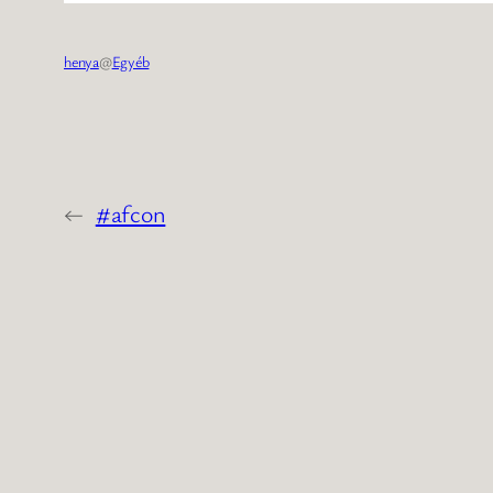
henya
@
Egyéb
←
#afcon