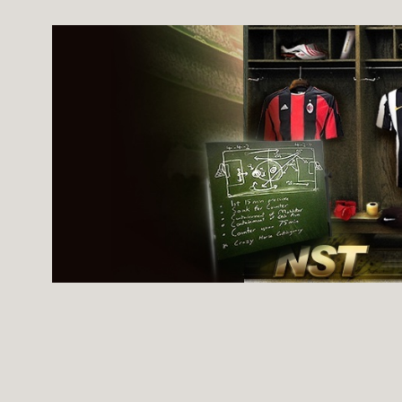
Ugrás
a
tartalomhoz