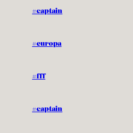
#captain
#europa
#fff
#captain