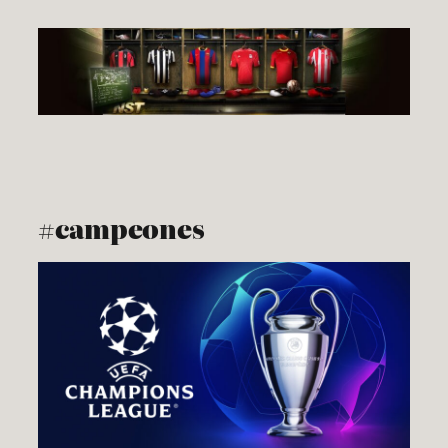
Ugrás
a
tartalomhoz
#campeones