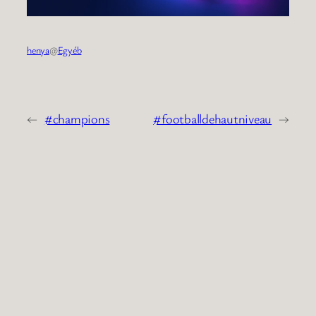
henya
@
Egyéb
←
#champions
#footballdehautniveau
→