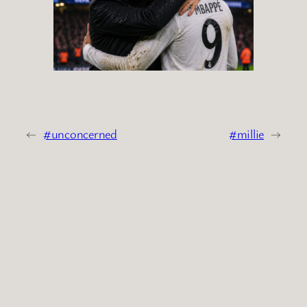
←
#unconcerned
#millie
→