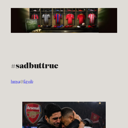
Ugrás
a
tartalomhoz
#sadbuttrue
henya
@
Egyéb