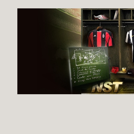
Ugrás
a
tartalomhoz