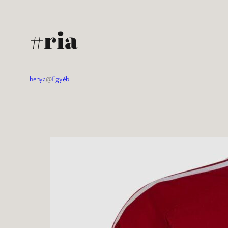
#ria
henya
@
Egyéb