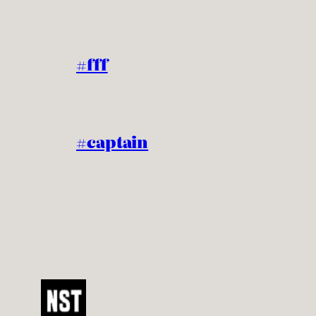
#fff
#captain