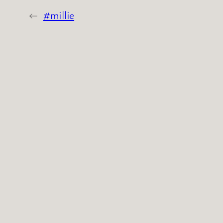
←
#millie